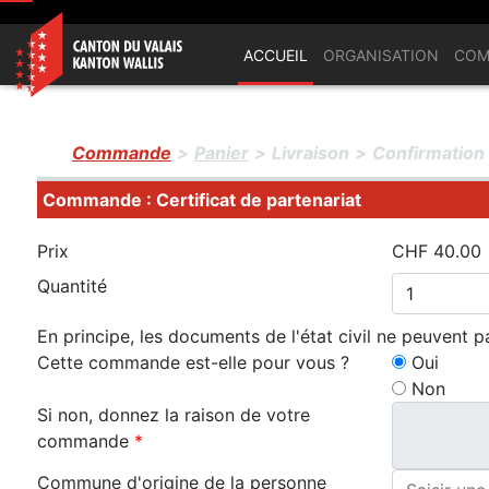
ACCUEIL
ORGANISATION
COM
Commande
>
Panier
>
Livraison
>
Confirmation
Commande : Certificat de partenariat
Prix
CHF 40.00
Quantité
En principe, les documents de l'état civil ne peuvent 
Cette commande est-elle pour vous ?
Oui
Non
Si non, donnez la raison de votre
commande
*
Commune d'origine de la personne